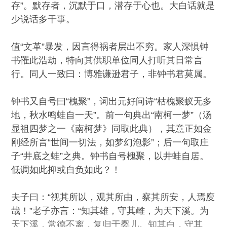
存”。默存者，沉默于口，潜存于心也。大白话就是
少说话多干事。
值“文革”暴发，因言得祸者层出不穷。家人深惧钟
书罹此浩劫，特向其供职单位同人打听其日常言
行。同人一致曰：博雅谦逊君子，非钟书君莫属。
钟书又自号曰“槐聚”，词出元好问诗“枯槐聚蚁无多
地，秋水鸣蛙自一天”。前一句典出“南柯一梦”（汤
显祖四梦之一《南柯梦》同取此典），其意正如金
刚经所言“世间一切法，如梦幻泡影”；后一句取庄
子“井底之蛙”之典。钟书自号
槐
聚，以井蛙自居。
低调如此抑或自负如此？！
夫子曰：“视其所以，观其所由，察其所安，人焉廋
哉！
”
老子亦言：“知其雄，守其雌，为天下溪。为
天下溪，常德不离，复归于婴儿。知其白，守其