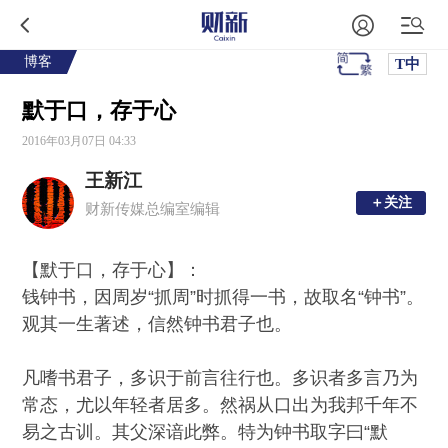
博客
T中
默于口，存于心
2016年03月07日 04:33
王新江
＋关注
＋关注
财新传媒总编室编辑
【默于口，存于心】：
钱钟书，因周岁“抓周”时抓得一书，故取名“钟书”。
观其一生著述，信然钟书君子也。
凡嗜书君子，多识于前言往行也。多识者多言乃为
常态，尤以年轻者居多。然祸从口出为我邦千年不
易之古训。其父深谙此弊。特为钟书取字曰“默